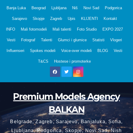
Skip
Banja Luka
Beograd
Ljubljana
Niš
Novi Sad
Podgorica
to
Sarajevo
Skopje
Zagreb
Upis
KLIJENTI
Kontakt
content
INFO
Mali fotomodeli
Mali talenti
Foto Studio
EXPO 2027
Vesti
Fotograf
Talenti
Glumci i glumice
Statisti
Vlogeri
Influenseri
Spokes modeli
Voice-over modeli
BLOG
Vesti
T&CS
Hostese i promoterke
Premium Models Agency
BALKAN
Belgrade, Zagreb, Sarajevo, Banjaluka, Sofia,
Ljubljana, Podgorica, Skopje, Novi Sad, Nish