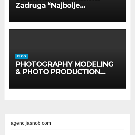
Zadruga “Najbolje
Kompanije“
BLOG
PHOTOGRAPHY MODELING
& PHOTO PRODUCTION
GUIDE
Kompletan vodič
kroz foto modele,
komercijalna fotografisanja i
produkciju kampanja
agencijasnob.com