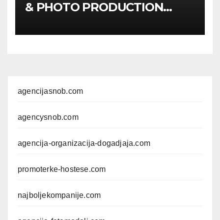
& PHOTO PRODUCTION
GUIDE
Kompletan vodič
kroz foto modele,
komercijalna fotografisanja i
produkciju kampanja
agencijasnob.com
agencysnob.com
agencija-organizacija-dogadjaja.com
promoterke-hostese.com
najboljekompanije.com