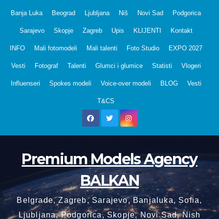
Skip
Banja Luka
Beograd
Ljubljana
Niš
Novi Sad
Podgorica
to
Sarajevo
Skopje
Zagreb
Upis
KLIJENTI
Kontakt
content
INFO
Mali fotomodeli
Mali talenti
Foto Studio
EXPO 2027
Vesti
Fotograf
Talenti
Glumci i glumice
Statisti
Vlogeri
Influenseri
Spokes modeli
Voice-over modeli
BLOG
Vesti
T&CS
Premium Models Agency
BALKAN
Belgrade, Zagreb, Sarajevo, Banjaluka, Sofia,
Ljubljana, Podgorica, Skopje, Novi Sad, Nish