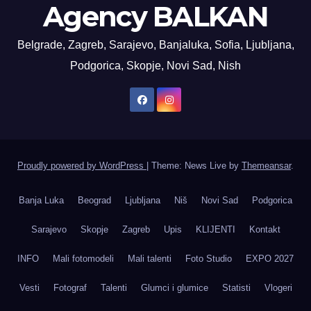
Agency BALKAN
Belgrade, Zagreb, Sarajevo, Banjaluka, Sofia, Ljubljana,
Podgorica, Skopje, Novi Sad, Nish
Proudly powered by WordPress
|
Theme: News Live by
Themeansar
.
Banja Luka
Beograd
Ljubljana
Niš
Novi Sad
Podgorica
Sarajevo
Skopje
Zagreb
Upis
KLIJENTI
Kontakt
INFO
Mali fotomodeli
Mali talenti
Foto Studio
EXPO 2027
Vesti
Fotograf
Talenti
Glumci i glumice
Statisti
Vlogeri