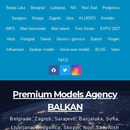
Skip
Banja Luka
Beograd
Ljubljana
Niš
Novi Sad
Podgorica
to
Sarajevo
Skopje
Zagreb
Upis
KLIJENTI
Kontakt
content
INFO
Mali fotomodeli
Mali talenti
Foto Studio
EXPO 2027
Vesti
Fotograf
Talenti
Glumci i glumice
Statisti
Vlogeri
Influenseri
Spokes modeli
Voice-over modeli
BLOG
Vesti
T&CS
Premium Models Agency
BALKAN
Belgrade, Zagreb, Sarajevo, Banjaluka, Sofia,
Ljubljana, Podgorica, Skopje, Novi Sad, Nish