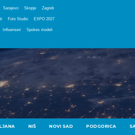
Sarajevo
Skopje
Zagreb
ti
Foto Studio
EXPO 2027
Influenseri
Spokes modeli
LJANA
NIŠ
NOVI SAD
PODGORICA
S