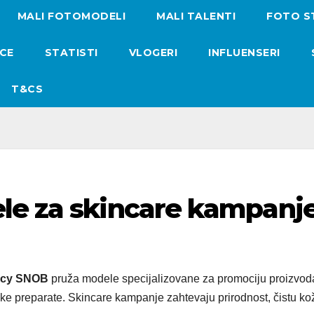
MALI FOTOMODELI
MALI TALENTI
FOTO S
ICE
STATISTI
VLOGERI
INFLUENSERI
T&CS
le za skincare kampanj
cy SNOB
pruža modele specijalizovane za promociju proizvod
ke preparate. Skincare kampanje zahtevaju prirodnost, čistu kož