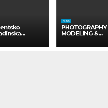
BLOG
dentsko
PHOTOGRAPHY
adinska
MODELING &
uga “Najbolje
PHOTO
panije“
PRODUCTION
GUIDE
Kompletan vodi
kroz foto model
komercijalna
fotografisanja i
produkciju
kampanja