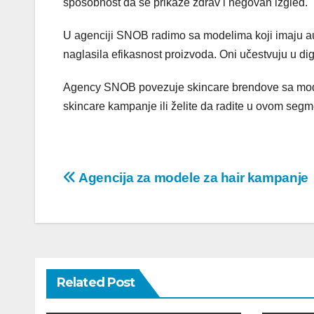
sposobnost da se prikaže zdrav i negovan izgled.
U agenciji SNOB radimo sa modelima koji imaju aut
naglasila efikasnost proizvoda. Oni učestvuju u di
Agency SNOB povezuje skincare brendove sa modeli
skincare kampanje ili želite da radite u ovom segme
Post
Agencija za modele za hair kampanje
navigation
Related Post