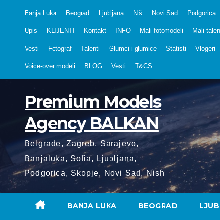
Skip
Banja Luka
Beograd
Ljubljana
Niš
Novi Sad
Podgorica
to
Upis
KLIJENTI
Kontakt
INFO
Mali fotomodeli
Mali talen
content
Vesti
Fotograf
Talenti
Glumci i glumice
Statisti
Vlogeri
Voice-over modeli
BLOG
Vesti
T&CS
Premium Models
Agency BALKAN
Belgrade, Zagreb, Sarajevo,
Banjaluka, Sofia, Ljubljana,
Podgorica, Skopje, Novi Sad, Nish
BANJA LUKA
BEOGRAD
LJUB