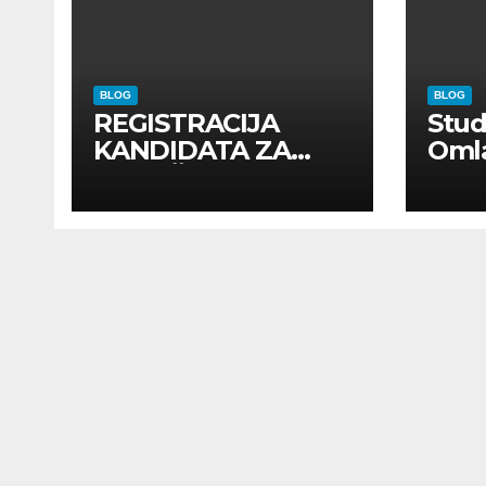
BLOG
BLOG
REGISTRACIJA
Stu
KANDIDATA ZA
Oml
ANGAŽMAN NA
Zadr
INOSTRANIM
Kom
PAVILJONIMA