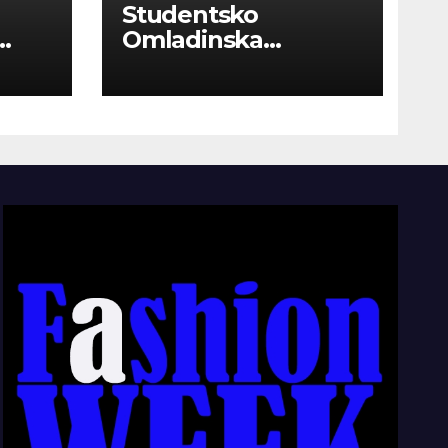
Studentsko
Omladinska
Zadruga “Najbolje
Kompanije“