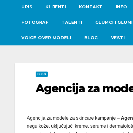
UPIS
KLIJENTI
KONTAKT
INFO
FOTOGRAF
TALENTI
GLUMCI I GLUM
VOICE-OVER MODELI
BLOG
VESTI
BLOG
Agencija za mode
Agencija za modele za skincare kampanje –
Agen
negu kože, uključujući kreme, serume i dermatološ