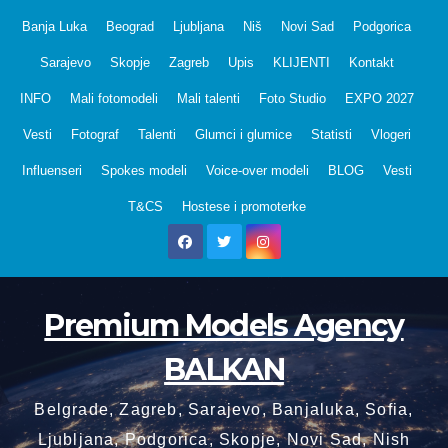
Skip
Banja Luka
Beograd
Ljubljana
Niš
Novi Sad
Podgorica
to
Sarajevo
Skopje
Zagreb
Upis
KLIJENTI
Kontakt
content
INFO
Mali fotomodeli
Mali talenti
Foto Studio
EXPO 2027
Vesti
Fotograf
Talenti
Glumci i glumice
Statisti
Vlogeri
Influenseri
Spokes modeli
Voice-over modeli
BLOG
Vesti
T&CS
Hostese i promoterke
Premium Models Agency
BALKAN
Belgrade, Zagreb, Sarajevo, Banjaluka, Sofia,
Ljubljana, Podgorica, Skopje, Novi Sad, Nish