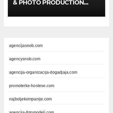
& PHOTO PRODUCTION
GUIDE
Kompletan vodič
kroz foto modele,
komercijalna fotografisanja i
produkciju kampanja
agencijasnob.com
agencysnob.com
agencija-organizacija-dogadjaja.com
promoterke-hostese.com
najboljekompanije.com
agencija-fotomodeli.com