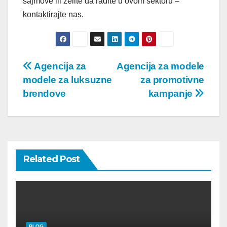
sajmove ili želite da radite u ovom sektoru –
kontaktirajte nas.
Post
Agencija za
Agencija za modele
modele za luksuzne
za promotivne
navigation
brendove
kampanje
Related Post
BLOG