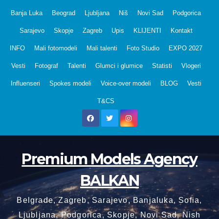
Skip
Banja Luka
Beograd
Ljubljana
Niš
Novi Sad
Podgorica
to
Sarajevo
Skopje
Zagreb
Upis
KLIJENTI
Kontakt
content
INFO
Mali fotomodeli
Mali talenti
Foto Studio
EXPO 2027
Vesti
Fotograf
Talenti
Glumci i glumice
Statisti
Vlogeri
Influenseri
Spokes modeli
Voice-over modeli
BLOG
Vesti
T&CS
Premium Models Agency
BALKAN
Belgrade, Zagreb, Sarajevo, Banjaluka, Sofia,
Ljubljana, Podgorica, Skopje, Novi Sad, Nish