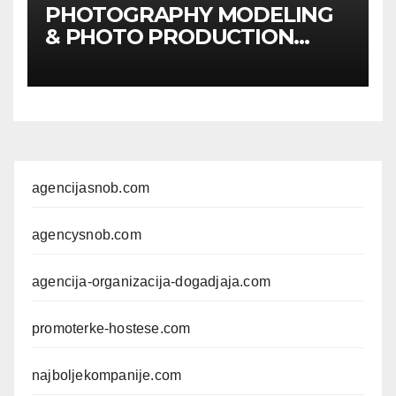
PHOTOGRAPHY MODELING
& PHOTO PRODUCTION
GUIDE
Kompletan vodič
kroz foto modele,
komercijalna fotografisanja i
produkciju kampanja
agencijasnob.com
agencysnob.com
agencija-organizacija-dogadjaja.com
promoterke-hostese.com
najboljekompanije.com