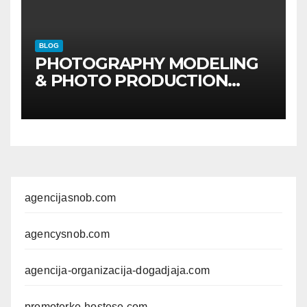
BLOG
PHOTOGRAPHY MODELING
& PHOTO PRODUCTION
GUIDE
Kompletan vodič
kroz foto modele,
komercijalna fotografisanja i
produkciju kampanja
agencijasnob.com
agencysnob.com
agencija-organizacija-dogadjaja.com
promoterke-hostese.com