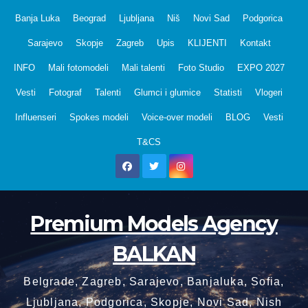
Skip
Banja Luka
Beograd
Ljubljana
Niš
Novi Sad
Podgorica
to
Sarajevo
Skopje
Zagreb
Upis
KLIJENTI
Kontakt
content
INFO
Mali fotomodeli
Mali talenti
Foto Studio
EXPO 2027
Vesti
Fotograf
Talenti
Glumci i glumice
Statisti
Vlogeri
Influenseri
Spokes modeli
Voice-over modeli
BLOG
Vesti
T&CS
Premium Models Agency
BALKAN
Belgrade, Zagreb, Sarajevo, Banjaluka, Sofia,
Ljubljana, Podgorica, Skopje, Novi Sad, Nish