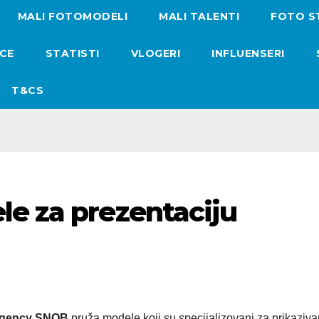
MALI FOTOMODELI
MALI TALENTI
FOTO S
ICE
STATISTI
VLOGERI
INFLUENSERI
T&CS
le za prezentaciju
gency SNOB
pruža modele koji su specijalizovani za prikaziva