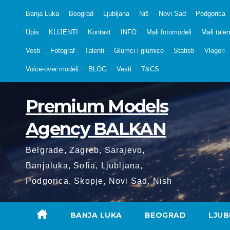
Skip
Banja Luka
Beograd
Ljubljana
Niš
Novi Sad
Podgorica
to
Upis
KLIJENTI
Kontakt
INFO
Mali fotomodeli
Mali talen
content
Vesti
Fotograf
Talenti
Glumci i glumice
Statisti
Vlogeri
Voice-over modeli
BLOG
Vesti
T&CS
Premium Models
Agency BALKAN
Belgrade, Zagreb, Sarajevo,
Banjaluka, Sofia, Ljubljana,
Podgorica, Skopje, Novi Sad, Nish
BANJA LUKA
BEOGRAD
LJUB