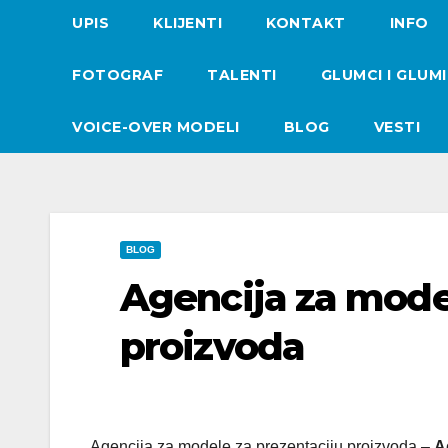
UPIS
KLIJENTI
KONTAKT
INFO
FOTOGRAF
TALENTI
GLUMCI I GLUM
VOICE-OVER MODELI
BLOG
VESTI
BLOG
Agencija za mode
proizvoda
Agencija za modele za prezentaciju proizvoda –
A