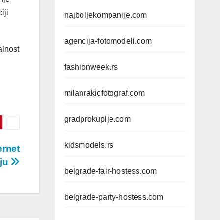
iji
najboljekompanije.com
agencija-fotomodeli.com
alnost
fashionweek.rs
milanrakicfotograf.com
gradprokuplje.com
kidsmodels.rs
ernet
aju
belgrade-fair-hostess.com
belgrade-party-hostess.com