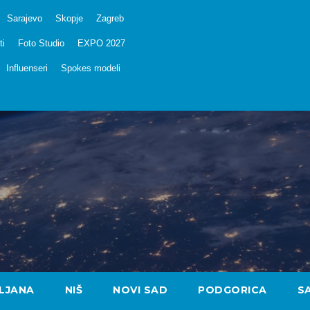
Sarajevo
Skopje
Zagreb
ti
Foto Studio
EXPO 2027
Influenseri
Spokes modeli
LJANA
NIŠ
NOVI SAD
PODGORICA
S