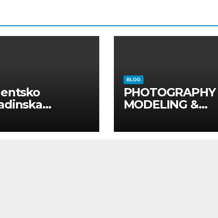
BLOG
dentsko
PHOTOGRAPHY
adinska
MODELING &
uga “Najbolje
PHOTO
panije“
PRODUCTION
GUIDE
Kompletan vodi
kroz foto model
komercijalna
fotografisanja i
produkciju
kampanja