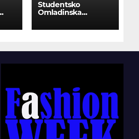
Studentsko
Omladinska
Zadruga “Najbolje
Kompanije“