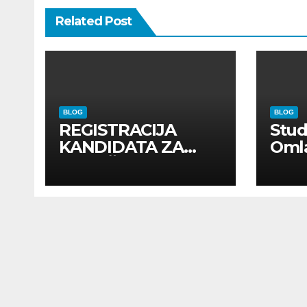
Related Post
BLOG
BLOG
REGISTRACIJA
Stu
KANDIDATA ZA
Oml
ANGAŽMAN NA
Zadr
INOSTRANIM
Kom
PAVILJONIMA