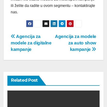
ili želite da radite u ovom segmentu – kontaktirajte
nas.
Post
Agencija za
Agencija za modele
modele za digitalne
za auto show
navigation
kampanje
kampanje
Related Post