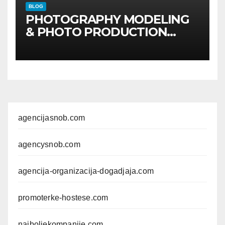
BLOG
PHOTOGRAPHY MODELING
& PHOTO PRODUCTION
GUIDE
Kompletan vodič
kroz foto modele,
komercijalna fotografisanja i
produkciju kampanja
agencijasnob.com
agencysnob.com
agencija-organizacija-dogadjaja.com
promoterke-hostese.com
najboljekompanije.com