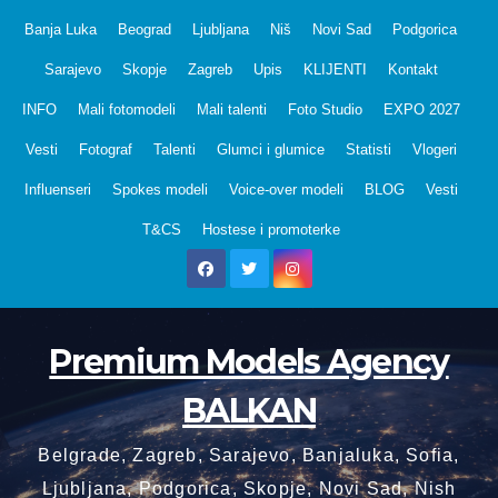
Skip
Banja Luka
Beograd
Ljubljana
Niš
Novi Sad
Podgorica
to
Sarajevo
Skopje
Zagreb
Upis
KLIJENTI
Kontakt
content
INFO
Mali fotomodeli
Mali talenti
Foto Studio
EXPO 2027
Vesti
Fotograf
Talenti
Glumci i glumice
Statisti
Vlogeri
Influenseri
Spokes modeli
Voice-over modeli
BLOG
Vesti
T&CS
Hostese i promoterke
Premium Models Agency
BALKAN
Belgrade, Zagreb, Sarajevo, Banjaluka, Sofia,
Ljubljana, Podgorica, Skopje, Novi Sad, Nish