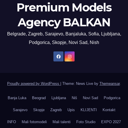
Premium Models
Agency BALKAN
Belgrade, Zagreb, Sarajevo, Banjaluka, Sofia, Ljubljana,
Podgorica, Skopje, Novi Sad, Nish
Proudly powered by WordPress
|
Theme: News Live by
Themeansar
.
Banja Luka
Beograd
Ljubljana
Niš
Novi Sad
Podgorica
Sarajevo
Skopje
Zagreb
Upis
KLIJENTI
Kontakt
INFO
Mali fotomodeli
Mali talenti
Foto Studio
EXPO 2027