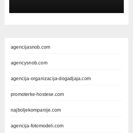
GUIDE
Kompletan vodič
kroz foto modele,
komercijalna fotografisanja i
produkciju kampanja
agencijasnob.com
agencysnob.com
agencija-organizacija-dogadjaja.com
promoterke-hostese.com
najboljekompanije.com
agencija-fotomodeli.com