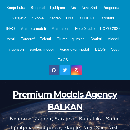
Skip
Banja Luka
Beograd
Ljubljana
Niš
Novi Sad
Podgorica
to
Sarajevo
Skopje
Zagreb
Upis
KLIJENTI
Kontakt
content
INFO
Mali fotomodeli
Mali talenti
Foto Studio
EXPO 2027
Vesti
Fotograf
Talenti
Glumci i glumice
Statisti
Vlogeri
Influenseri
Spokes modeli
Voice-over modeli
BLOG
Vesti
T&CS
Premium Models Agency
BALKAN
Belgrade, Zagreb, Sarajevo, Banjaluka, Sofia,
Ljubljana, Podgorica, Skopje, Novi Sad, Nish