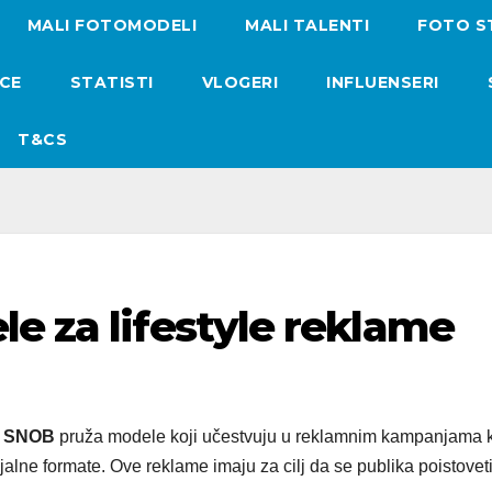
MALI FOTOMODELI
MALI TALENTI
FOTO S
ICE
STATISTI
VLOGERI
INFLUENSERI
T&CS
e za lifestyle reklame
 SNOB
pruža modele koji učestvuju u reklamnim kampanjama 
alne formate. Ove reklame imaju za cilj da se publika poistovet