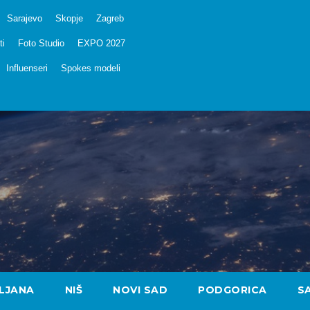
Sarajevo
Skopje
Zagreb
ti
Foto Studio
EXPO 2027
Influenseri
Spokes modeli
LJANA
NIŠ
NOVI SAD
PODGORICA
S