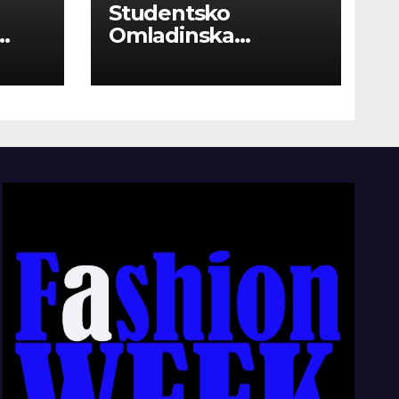
Studentsko
Omladinska
Zadruga “Najbolje
Kompanije“