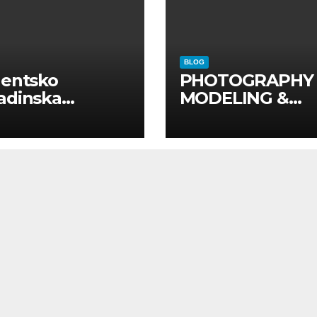
BLOG
dentsko
PHOTOGRAPHY
adinska
MODELING &
uga “Najbolje
PHOTO
panije“
PRODUCTION
GUIDE
Kompletan vodi
kroz foto model
komercijalna
fotografisanja i
produkciju
kampanja