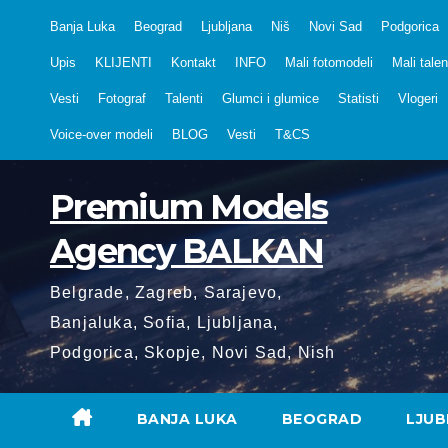
Skip
Banja Luka
Beograd
Ljubljana
Niš
Novi Sad
Podgorica
to
Upis
KLIJENTI
Kontakt
INFO
Mali fotomodeli
Mali talen
content
Vesti
Fotograf
Talenti
Glumci i glumice
Statisti
Vlogeri
Voice-over modeli
BLOG
Vesti
T&CS
Premium Models
Agency BALKAN
Belgrade, Zagreb, Sarajevo,
Banjaluka, Sofia, Ljubljana,
Podgorica, Skopje, Novi Sad, Nish
BANJA LUKA
BEOGRAD
LJUB