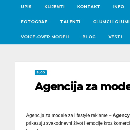
UPIS
KLIJENTI
KONTAKT
INFO
FOTOGRAF
TALENTI
GLUMCI I GLUM
VOICE-OVER MODELI
BLOG
VESTI
BLOG
Agencija za model
Agencija za modele za lifestyle reklame –
Agency
prikazuju svakodnevni život i emocije kroz komercij