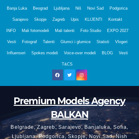
Skip
Banja Luka
Beograd
Ljubljana
Niš
Novi Sad
Podgorica
to
Sarajevo
Skopje
Zagreb
Upis
KLIJENTI
Kontakt
content
INFO
Mali fotomodeli
Mali talenti
Foto Studio
EXPO 2027
Vesti
Fotograf
Talenti
Glumci i glumice
Statisti
Vlogeri
Influenseri
Spokes modeli
Voice-over modeli
BLOG
Vesti
T&CS
Premium Models Agency
BALKAN
Belgrade, Zagreb, Sarajevo, Banjaluka, Sofia,
Ljubljana, Podgorica, Skopje, Novi Sad, Nish