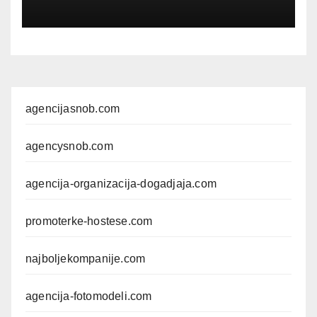
GUIDE
Kompletan vodič
kroz foto modele,
komercijalna fotografisanja i
produkciju kampanja
agencijasnob.com
agencysnob.com
agencija-organizacija-dogadjaja.com
promoterke-hostese.com
najboljekompanije.com
agencija-fotomodeli.com