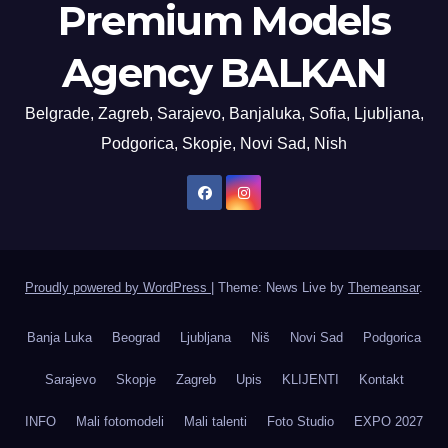
Premium Models
Agency BALKAN
Belgrade, Zagreb, Sarajevo, Banjaluka, Sofia, Ljubljana,
Podgorica, Skopje, Novi Sad, Nish
Proudly powered by WordPress
|
Theme: News Live by
Themeansar
.
Banja Luka
Beograd
Ljubljana
Niš
Novi Sad
Podgorica
Sarajevo
Skopje
Zagreb
Upis
KLIJENTI
Kontakt
INFO
Mali fotomodeli
Mali talenti
Foto Studio
EXPO 2027