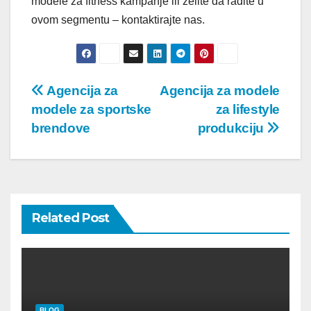
modele za fitness kampanje ili želite da radite u
ovom segmentu – kontaktirajte nas.
Post
Agencija za
Agencija za modele
modele za sportske
za lifestyle
navigation
brendove
produkciju
Related Post
BLOG