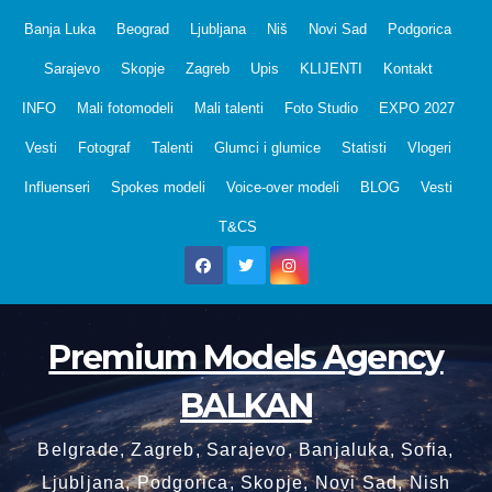
Skip
Banja Luka
Beograd
Ljubljana
Niš
Novi Sad
Podgorica
to
Sarajevo
Skopje
Zagreb
Upis
KLIJENTI
Kontakt
content
INFO
Mali fotomodeli
Mali talenti
Foto Studio
EXPO 2027
Vesti
Fotograf
Talenti
Glumci i glumice
Statisti
Vlogeri
Influenseri
Spokes modeli
Voice-over modeli
BLOG
Vesti
T&CS
Premium Models Agency
BALKAN
Belgrade, Zagreb, Sarajevo, Banjaluka, Sofia,
Ljubljana, Podgorica, Skopje, Novi Sad, Nish