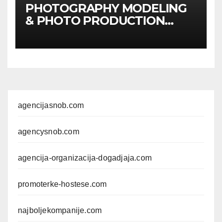
PHOTOGRAPHY MODELING
& PHOTO PRODUCTION
GUIDE
Kompletan vodič
kroz foto modele,
komercijalna fotografisanja i
produkciju kampanja
agencijasnob.com
agencysnob.com
agencija-organizacija-dogadjaja.com
promoterke-hostese.com
najboljekompanije.com