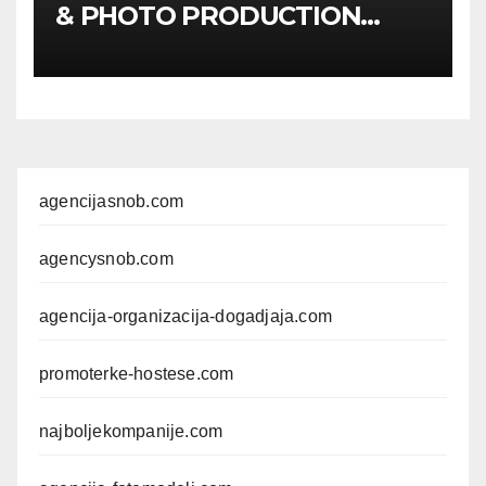
& PHOTO PRODUCTION
GUIDE
Kompletan vodič
kroz foto modele,
komercijalna fotografisanja i
produkciju kampanja
agencijasnob.com
agencysnob.com
agencija-organizacija-dogadjaja.com
promoterke-hostese.com
najboljekompanije.com