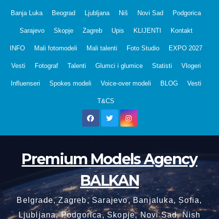
Skip
Banja Luka
Beograd
Ljubljana
Niš
Novi Sad
Podgorica
to
Sarajevo
Skopje
Zagreb
Upis
KLIJENTI
Kontakt
content
INFO
Mali fotomodeli
Mali talenti
Foto Studio
EXPO 2027
Vesti
Fotograf
Talenti
Glumci i glumice
Statisti
Vlogeri
Influenseri
Spokes modeli
Voice-over modeli
BLOG
Vesti
T&CS
Premium Models Agency
BALKAN
Belgrade, Zagreb, Sarajevo, Banjaluka, Sofia,
Ljubljana, Podgorica, Skopje, Novi Sad, Nish