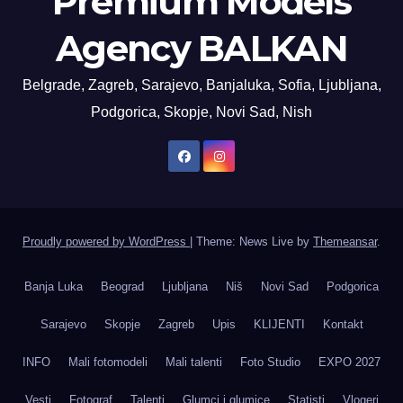
Premium Models
Agency BALKAN
Belgrade, Zagreb, Sarajevo, Banjaluka, Sofia, Ljubljana,
Podgorica, Skopje, Novi Sad, Nish
Proudly powered by WordPress
|
Theme: News Live by
Themeansar
.
Banja Luka
Beograd
Ljubljana
Niš
Novi Sad
Podgorica
Sarajevo
Skopje
Zagreb
Upis
KLIJENTI
Kontakt
INFO
Mali fotomodeli
Mali talenti
Foto Studio
EXPO 2027
Vesti
Fotograf
Talenti
Glumci i glumice
Statisti
Vlogeri