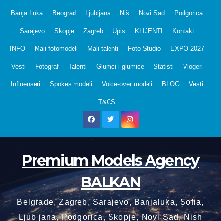
Skip
Banja Luka
Beograd
Ljubljana
Niš
Novi Sad
Podgorica
to
Sarajevo
Skopje
Zagreb
Upis
KLIJENTI
Kontakt
content
INFO
Mali fotomodeli
Mali talenti
Foto Studio
EXPO 2027
Vesti
Fotograf
Talenti
Glumci i glumice
Statisti
Vlogeri
Influenseri
Spokes modeli
Voice-over modeli
BLOG
Vesti
T&CS
Premium Models Agency
BALKAN
Belgrade, Zagreb, Sarajevo, Banjaluka, Sofia,
Ljubljana, Podgorica, Skopje, Novi Sad, Nish