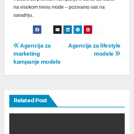
na visokom nivou mode – pozivamo vas na
saradnju.
Post
Agencija za
Agencija za lifestyle
marketing
modele
navigation
kampanje modele
Related Post