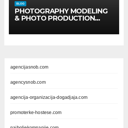
BLOG
PHOTOGRAPHY MODELING
& PHOTO PRODUCTION
GUIDE
Kompletan vodič
kroz foto modele,
komercijalna fotografisanja i
produkciju kampanja
agencijasnob.com
agencysnob.com
agencija-organizacija-dogadjaja.com
promoterke-hostese.com
najboljekompanije.com