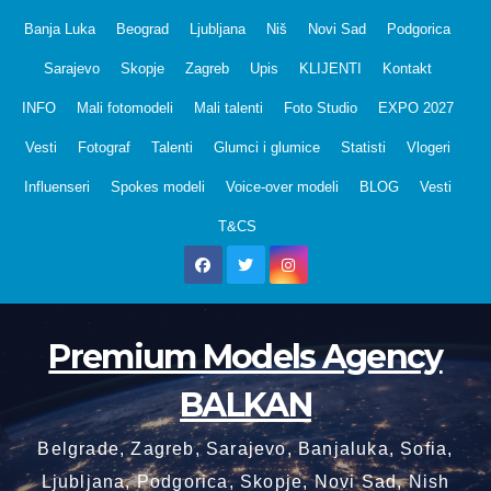
Skip
Banja Luka
Beograd
Ljubljana
Niš
Novi Sad
Podgorica
to
Sarajevo
Skopje
Zagreb
Upis
KLIJENTI
Kontakt
content
INFO
Mali fotomodeli
Mali talenti
Foto Studio
EXPO 2027
Vesti
Fotograf
Talenti
Glumci i glumice
Statisti
Vlogeri
Influenseri
Spokes modeli
Voice-over modeli
BLOG
Vesti
T&CS
Premium Models Agency
BALKAN
Belgrade, Zagreb, Sarajevo, Banjaluka, Sofia,
Ljubljana, Podgorica, Skopje, Novi Sad, Nish