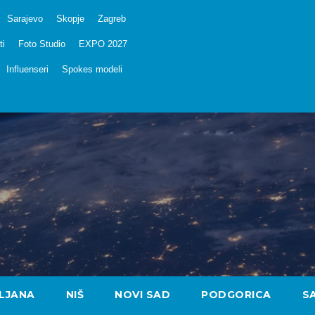
Sarajevo
Skopje
Zagreb
ti
Foto Studio
EXPO 2027
Influenseri
Spokes modeli
LJANA
NIŠ
NOVI SAD
PODGORICA
S