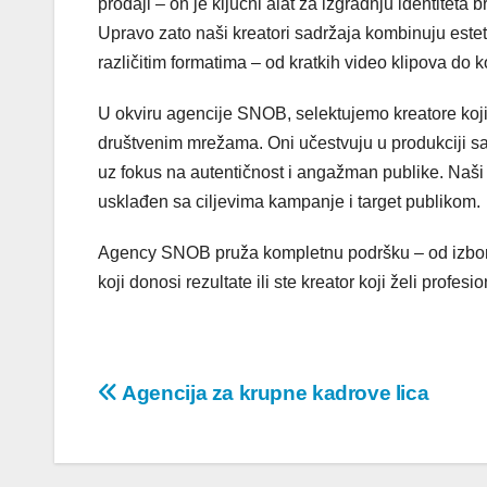
prodaji – on je ključni alat za izgradnju identitet
Upravo zato naši kreatori sadržaja kombinuju estet
različitim formatima – od kratkih video klipova do
U okviru agencije SNOB, selektujemo kreatore koji i
društvenim mrežama. Oni učestvuju u produkciji s
uz fokus na autentičnost i angažman publike. Naši 
usklađen sa ciljevima kampanje i target publikom.
Agency SNOB pruža kompletnu podršku – od izbora k
koji donosi rezultate ili ste kreator koji želi prof
Post
Agencija za krupne kadrove lica
navigation