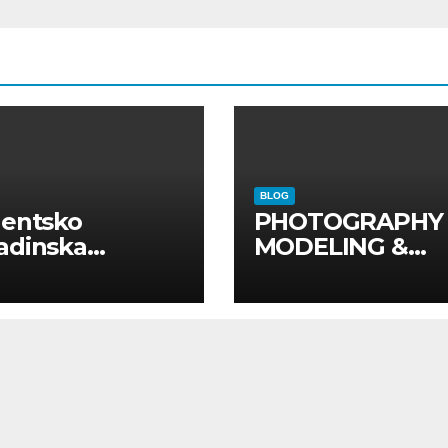
BLOG
dentsko
PHOTOGRAPHY
adinska
MODELING &
uga “Najbolje
PHOTO
panije“
PRODUCTION
GUIDE
Kompletan vodi
kroz foto model
komercijalna
fotografisanja i
produkciju