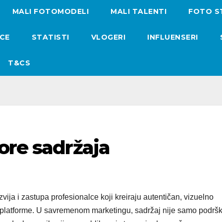
MALI FOTOMODELI
MALI TALENTI
FOTO S
ICE
STATISTI
VLOGERI
INFLUENSERI
T&CS
ore sadržaja
zvija i zastupa profesionalce koji kreiraju autentičan, vizuelno
lne platforme. U savremenom marketingu, sadržaj nije samo podrš