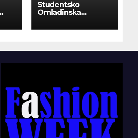
Studentsko
Omladinska
Zadruga “Najbolje
Kompanije“