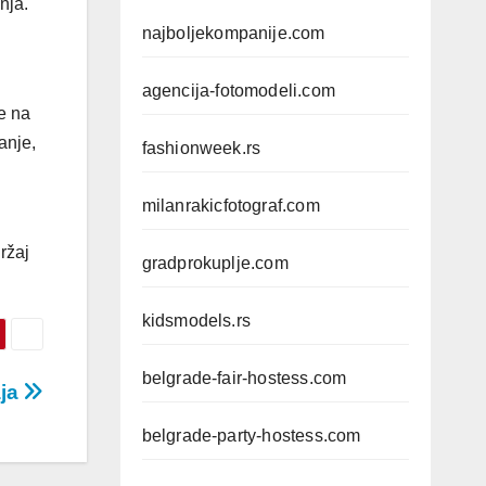
nja.
najboljekompanije.com
agencija-fotomodeli.com
ve na
anje,
fashionweek.rs
milanrakicfotograf.com
ržaj
gradprokuplje.com
kidsmodels.rs
belgrade-fair-hostess.com
aja
belgrade-party-hostess.com