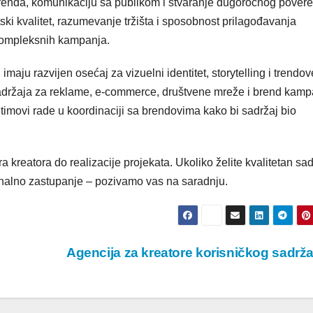
a brenda, komunikaciju sa publikom i stvaranje dugoročnog povere
ski kvalitet, razumevanje tržišta i sposobnost prilagođavanja
 kompleksnih kampanja.
maju razvijen osećaj za vizuelni identitet, storytelling i trendo
adržaja za reklame, e-commerce, društvene mreže i brend kamp
timovi rade u koordinaciji sa brendovima kako bi sadržaj bio
reatora do realizacije projekata. Ukoliko želite kvalitetan sad
esionalno zastupanje – pozivamo vas na saradnju.
Agencija za kreatore korisničkog sadrž