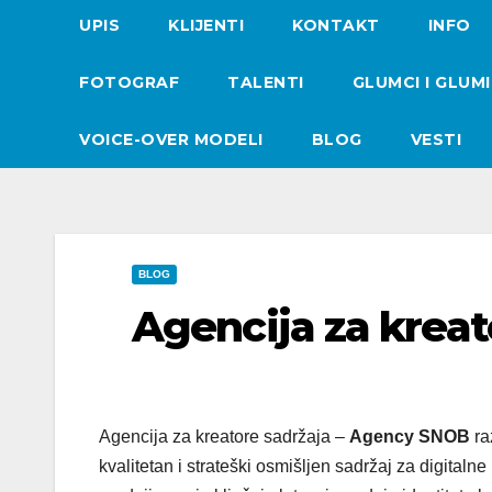
UPIS
KLIJENTI
KONTAKT
INFO
FOTOGRAF
TALENTI
GLUMCI I GLUM
VOICE-OVER MODELI
BLOG
VESTI
BLOG
Agencija za kreat
Agencija za kreatore sadržaja –
Agency SNOB
ra
kvalitetan i strateški osmišljen sadržaj za digita