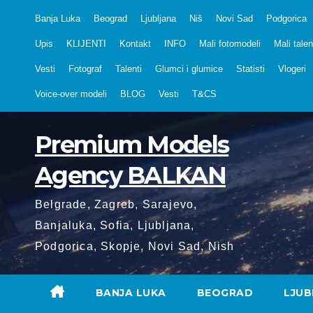
Skip
Banja Luka
Beograd
Ljubljana
Niš
Novi Sad
Podgorica
to
Upis
KLIJENTI
Kontakt
INFO
Mali fotomodeli
Mali talen
content
Vesti
Fotograf
Talenti
Glumci i glumice
Statisti
Vlogeri
Voice-over modeli
BLOG
Vesti
T&CS
Premium Models
Agency BALKAN
Belgrade, Zagreb, Sarajevo,
Banjaluka, Sofia, Ljubljana,
Podgorica, Skopje, Novi Sad, Nish
BANJA LUKA
BEOGRAD
LJUB