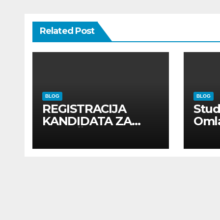
Related Post
BLOG
BLOG
REGISTRACIJA
Stu
KANDIDATA ZA
Oml
ANGAŽMAN NA
Zadr
INOSTRANIM
Kom
PAVILJONIMA