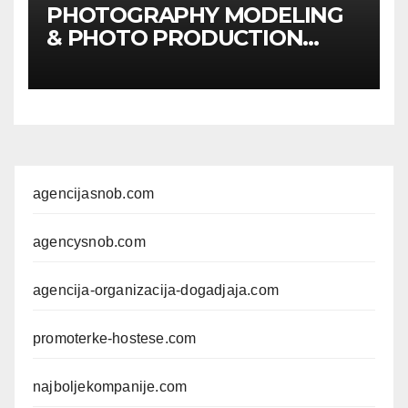
PHOTOGRAPHY MODELING
& PHOTO PRODUCTION
GUIDE
Kompletan vodič
kroz foto modele,
komercijalna fotografisanja i
produkciju kampanja
agencijasnob.com
agencysnob.com
agencija-organizacija-dogadjaja.com
promoterke-hostese.com
najboljekompanije.com