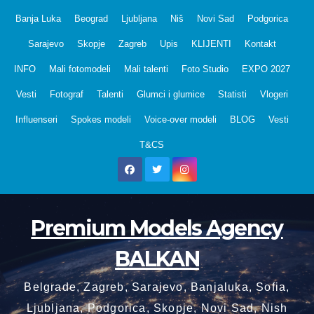
Skip
Banja Luka
Beograd
Ljubljana
Niš
Novi Sad
Podgorica
to
Sarajevo
Skopje
Zagreb
Upis
KLIJENTI
Kontakt
content
INFO
Mali fotomodeli
Mali talenti
Foto Studio
EXPO 2027
Vesti
Fotograf
Talenti
Glumci i glumice
Statisti
Vlogeri
Influenseri
Spokes modeli
Voice-over modeli
BLOG
Vesti
T&CS
Premium Models Agency
BALKAN
Belgrade, Zagreb, Sarajevo, Banjaluka, Sofia,
Ljubljana, Podgorica, Skopje, Novi Sad, Nish