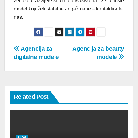
želite da razvijete snažno prisustvo na tržištu ili ste
model koji želi stabilne angažmane – kontaktirajte
nas.
Post
Agencija za
Agencija za beauty
digitalne modele
modele
navigation
Related Post
BLOG