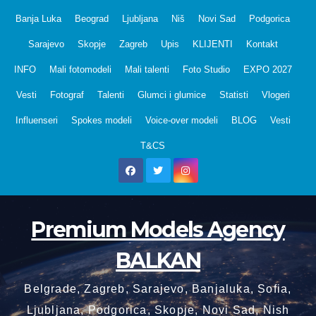
Skip
Banja Luka
Beograd
Ljubljana
Niš
Novi Sad
Podgorica
to
Sarajevo
Skopje
Zagreb
Upis
KLIJENTI
Kontakt
content
INFO
Mali fotomodeli
Mali talenti
Foto Studio
EXPO 2027
Vesti
Fotograf
Talenti
Glumci i glumice
Statisti
Vlogeri
Influenseri
Spokes modeli
Voice-over modeli
BLOG
Vesti
T&CS
Premium Models Agency
BALKAN
Belgrade, Zagreb, Sarajevo, Banjaluka, Sofia,
Ljubljana, Podgorica, Skopje, Novi Sad, Nish