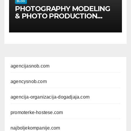
BLOG
PHOTOGRAPHY MODELING
& PHOTO PRODUCTION
GUIDE
Kompletan vodič
kroz foto modele,
komercijalna fotografisanja i
produkciju kampanja
agencijasnob.com
agencysnob.com
agencija-organizacija-dogadjaja.com
promoterke-hostese.com
najboljekompanije.com