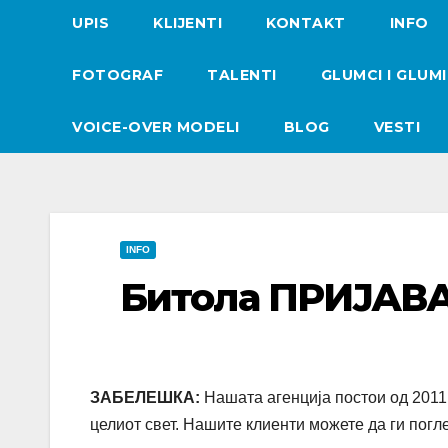
UPIS
KLIJENTI
KONTAKT
INFO
FOTOGRAF
TALENTI
GLUMCI I GLUM
VOICE-OVER MODELI
BLOG
VESTI
INFO
Битола ПРИЈАВ
ЗАБЕЛЕШКА:
Нашата агенција постои од 2011 
целиот свет. Нашите клиенти можете да ги погл