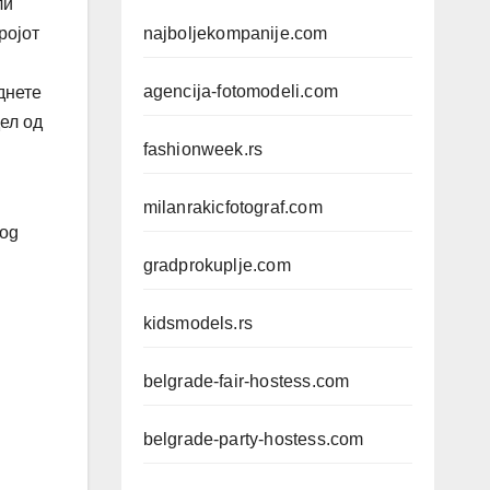
ли
najboljekompanije.com
ројот
agencija-fotomodeli.com
днете
ел од
fashionweek.rs
milanrakicfotograf.com
log
gradprokuplje.com
kidsmodels.rs
belgrade-fair-hostess.com
belgrade-party-hostess.com