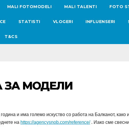
MALI FOTOMODELI
MALI TALENTI
FOTO S
ICE
STATISTI
VLOGERI
INFLUENSERI
T&CS
А ЗА МОДЕЛИ
година и има големо искуство со работа на Балканот, како и
еднете на
https://agencysnob.com/reference/
. Иако сме свесни