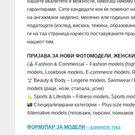
нашите квалитети и можности, никогаш никому 
гарантираме. Сите кандидати кои ќе поминат на 
на ангажмани неделно, месечно или годишно за
податоците (изглед, висина, тежина, образовани
ги на таа страница најчесто поставуваните пра
нашиот тим.
ПРИЈАВА ЗА НОВИ ФОТОМОДЕЛИ, ЖЕНСКИ 
(
Fashion & Commercial – Fashion models (high 
models, Lookbook models, E-commerce models, 
Beauty & Body – Lingerie models, Swimwear / b
models (раце, нозе, стапала, усни)
Sports & Lifestyle – Fitness models, Sports mod
Специјализирани категории – Plus-size models,
Alternative models (тетоважи, пирсинг, поинаков 
ФОРМУЛАР ЗА МОДЕЛИ
– кликнете тука