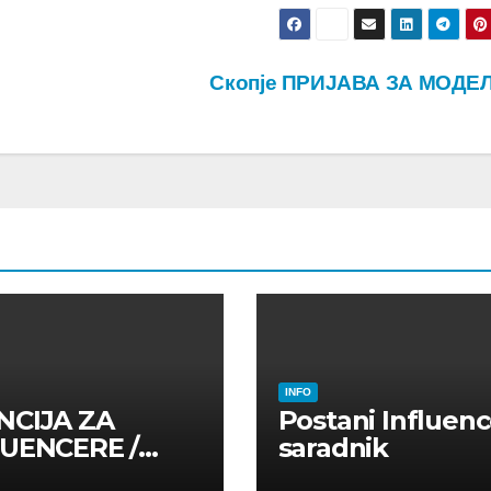
Скопје ПРИЈАВА ЗА МОДЕ
INFO
NCIJA ZA
Postani Influenc
LUENCERE /
saradnik
LUENSERE /