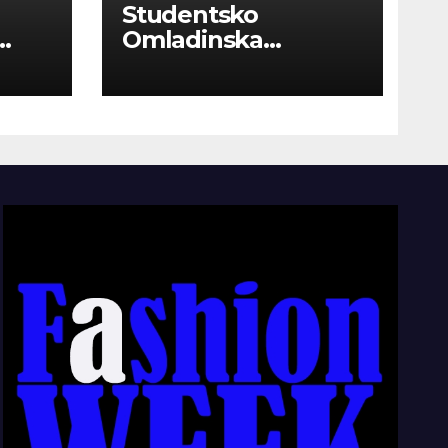
Studentsko
Omladinska
Zadruga “Najbolje
Kompanije“