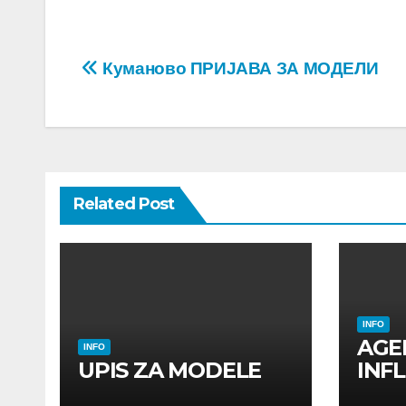
Post
Куманово ПРИЈАВА ЗА МОДЕЛИ
navigation
Related Post
INFO
AGE
INFO
UPIS ZA MODELE
INF
INF