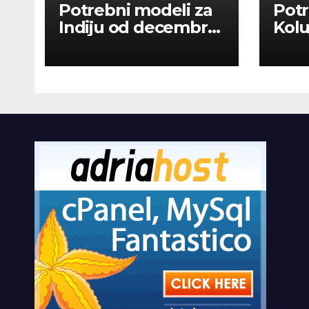
Potrebni modeli za
Potr
Indiju od decembra
Kolu
2026
dan