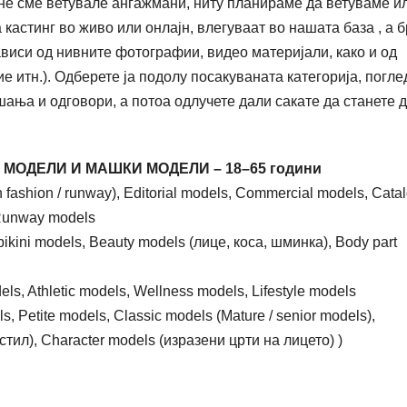
не сме ветувале ангажмани, ниту планираме да ветуваме и
кастинг во живо или онлајн, влегуваат во нашата база , а б
виси од нивните фотографии, видео материјали, како и од
е итн.). Одберете ја подолу посакуваната категорија, погле
шања и одговори, а потоа одлучете дали сакате да станете д
МОДЕЛИ И МАШКИ МОДЕЛИ – 18–65 години
fashion / runway), Editorial models, Commercial models, Cata
Runway models
ikini models, Beauty models (лице, коса, шминка), Body part
els, Athletic models, Wellness models, Lifestyle models
 Petite models, Classic models (Mature / senior models),
стил), Character models (изразени црти на лицето) )